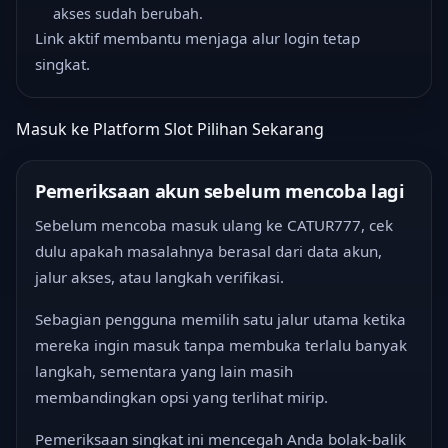
akses sudah berubah.
Link aktif membantu menjaga alur login tetap
singkat.
Masuk ke Platform Slot Pilihan Sekarang
Pemeriksaan akun sebelum mencoba lagi
Sebelum mencoba masuk ulang ke CATUR777, cek
dulu apakah masalahnya berasal dari data akun,
jalur akses, atau langkah verifikasi.
Sebagian pengguna memilih satu jalur utama ketika
mereka ingin masuk tanpa membuka terlalu banyak
langkah, sementara yang lain masih
membandingkan opsi yang terlihat mirip.
Pemeriksaan singkat ini mencegah Anda bolak-balik