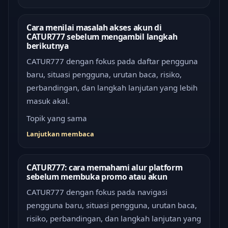
Cara menilai masalah akses akun di
CATUR777 sebelum mengambil langkah
berikutnya
CATUR777 dengan fokus pada daftar pengguna
baru, situasi pengguna, urutan baca, risiko,
perbandingan, dan langkah lanjutan yang lebih
masuk akal.
Topik yang sama
Lanjutkan membaca
CATUR777: cara memahami alur platform
sebelum membuka promo atau akun
CATUR777 dengan fokus pada navigasi
pengguna baru, situasi pengguna, urutan baca,
risiko, perbandingan, dan langkah lanjutan yang