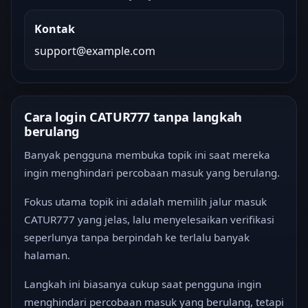
Kontak
support@example.com
Cara login CATUR777 tanpa langkah
berulang
Banyak pengguna membuka topik ini saat mereka
ingin menghindari percobaan masuk yang berulang.
Fokus utama topik ini adalah memilih jalur masuk
CATUR777 yang jelas, lalu menyelesaikan verifikasi
seperlunya tanpa berpindah ke terlalu banyak
halaman.
Langkah ini biasanya cukup saat pengguna ingin
menghindari percobaan masuk yang berulang, tetapi