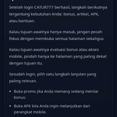
Setelah login CATUR777 berhasil, langkah berikutnya
tergantung kebutuhan Anda: bonus, artikel, APK,
atau bantuan.
Kalau tujuan awalnya hanya masuk, jangan pecah
fokus dengan membuka semua halaman sekaligus.
Kalau tujuan awalnya evaluasi bonus atau akses
mobile, pindah hanya ke halaman yang paling dekat
dengan tujuan itu.
Sesudah login, pilih satu langkah lanjutan yang
paling relevan.
Buka promo jika Anda memang sedang menilai
bonus.
Buka APK bila Anda ingin melanjutkan dari
perangkat mobile.