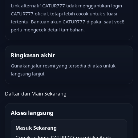
Link alternatif CATUR777 tidak menggantikan login
CATUR777 oficial, tetapi lebih cocok untuk situasi
tertentu. Bantuan akun CATUR777 dipakai saat você
perlu mengecek detail tambahan.
Ringkasan akhir
Gunakan jalur resmi yang tersedia di atas untuk
langsung lanjut.
Daftar dan Main Sekarang
Akses langsung
Masuk Sekarang
Gunakan login CATUR777 resmi jika Anda