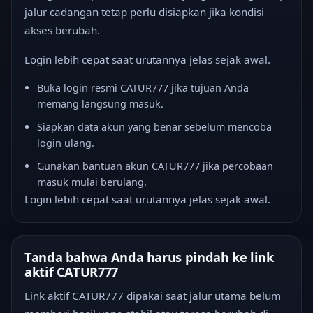
jalur cadangan tetap perlu disiapkan jika kondisi
akses berubah.
Login lebih cepat saat urutannya jelas sejak awal.
Buka login resmi CATUR777 jika tujuan Anda
memang langsung masuk.
Siapkan data akun yang benar sebelum mencoba
login ulang.
Gunakan bantuan akun CATUR777 jika percobaan
masuk mulai berulang.
Login lebih cepat saat urutannya jelas sejak awal.
Tanda bahwa Anda harus pindah ke link
aktif CATUR777
Link aktif CATUR777 dipakai saat jalur utama belum