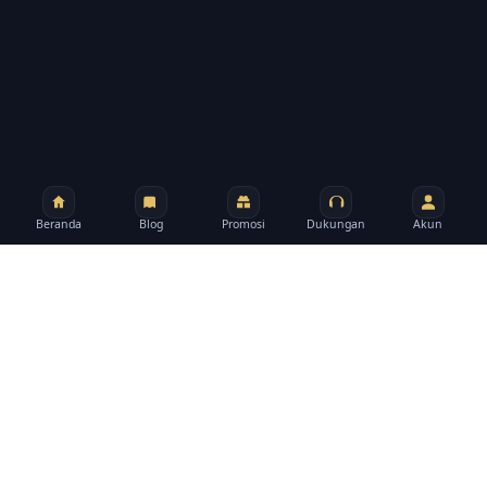
Beranda
Blog
Promosi
Dukungan
Akun
CATUR777
Tentang situs
CATUR777 menyediakan jalur akun, promosi, artikel,
dan bantuan dalam satu struktur yang lebih mudah
diikuti oleh pengguna lama maupun baru.