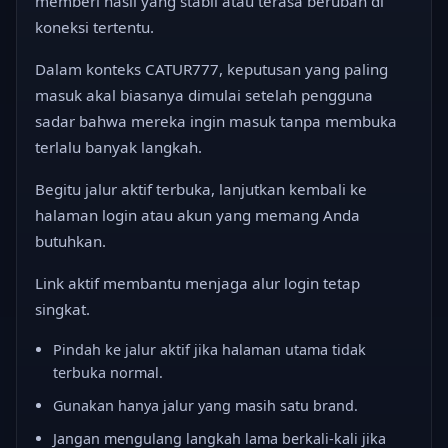
memberi hasil yang stabil atau terasa berubah di
koneksi tertentu.
Dalam konteks CATUR777, keputusan yang paling
masuk akal biasanya dimulai setelah pengguna
sadar bahwa mereka ingin masuk tanpa membuka
terlalu banyak langkah.
Begitu jalur aktif terbuka, lanjutkan kembali ke
halaman login atau akun yang memang Anda
butuhkan.
Link aktif membantu menjaga alur login tetap
singkat.
Pindah ke jalur aktif jika halaman utama tidak
terbuka normal.
Gunakan hanya jalur yang masih satu brand.
Jangan mengulang langkah lama berkali-kali jika