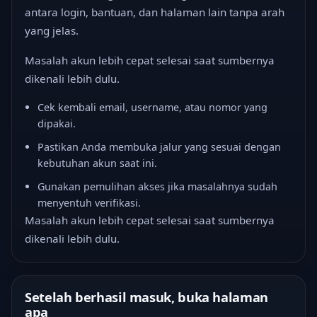
antara login, bantuan, dan halaman lain tanpa arah
yang jelas.
Masalah akun lebih cepat selesai saat sumbernya
dikenali lebih dulu.
Cek kembali email, username, atau nomor yang
dipakai.
Pastikan Anda membuka jalur yang sesuai dengan
kebutuhan akun saat ini.
Gunakan pemulihan akses jika masalahnya sudah
menyentuh verifikasi.
Masalah akun lebih cepat selesai saat sumbernya
dikenali lebih dulu.
Setelah berhasil masuk, buka halaman
apa